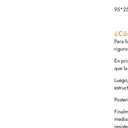
95*2
¿Cóm
Para f
riguro
En pri
que la
Luego,
estruc
Poster
Finalm
median
resist