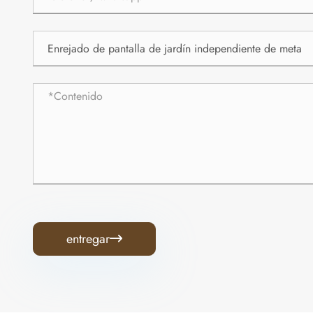
entregar
