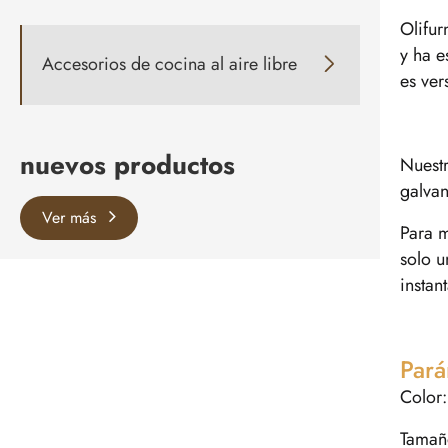
Olifur
y ha e
Accesorios de cocina al aire libre

es ver
nuevos productos
Nuestr
galvan
Ver más
Para 
solo u
instan
Pará
Color
Tamañ