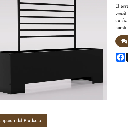
El enr
versát
confia
nuestr
F
cripción del Producto