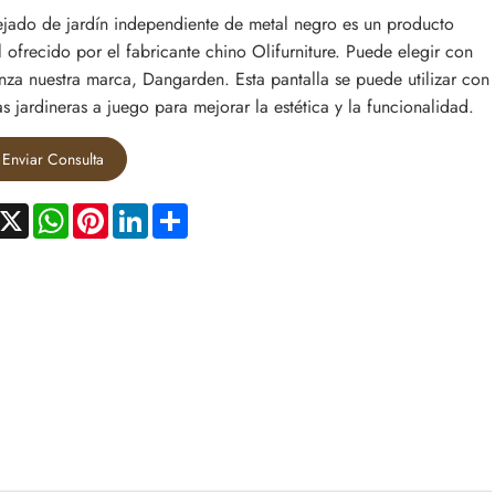
ejado de jardín independiente de metal negro es un producto
il ofrecido por el fabricante chino Olifurniture. Puede elegir con
nza nuestra marca, Dangarden. Esta pantalla se puede utilizar con
as jardineras a juego para mejorar la estética y la funcionalidad.
Enviar Consulta
acebook
X
WhatsApp
Pinterest
LinkedIn
Share